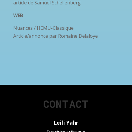
article de Samuel Schellenberg
WEB
Nuances / HEMU-Classique
Article/annonce par Romaine Delaloye
CONTACT
Leili Yahr