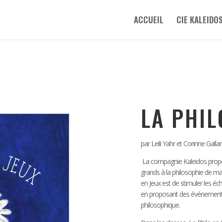
ACCUEIL
CIE KALEIDO
LA PHIL
par Leili Yahr et Corinne Galla
La compagnie Kaleidos propose 
grands à la philosophie de man
en Jeux est de stimuler les é
en proposant des événements 
philosophique.