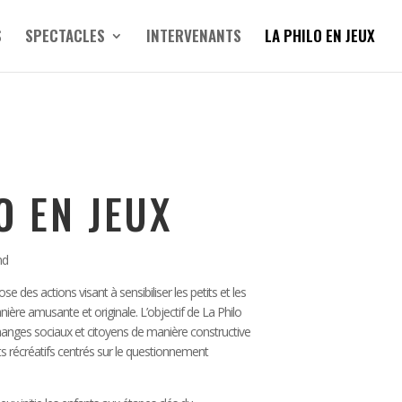
S
SPECTACLES
INTERVENANTS
LA PHILO EN JEUX
O EN JEUX
nd
des actions visant à sensibiliser les petits et les
ière amusante et originale. L’objectif de La Philo
changes sociaux et citoyens de manière constructive
récréatifs centrés sur le questionnement