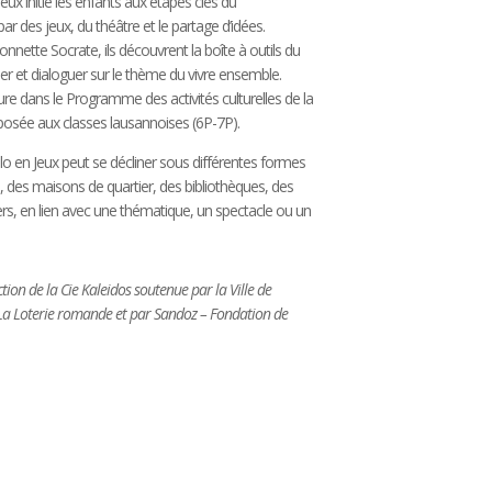
eux initie les enfants aux étapes clés du
 des jeux, du théâtre et le partage d’idées.
ette Socrate, ils découvrent la boîte à outils du
r et dialoguer sur le thème du vivre ensemble.
gure dans le Programme des activités culturelles de la
oposée aux classes lausannoises (6P-7P).
lo en Jeux peut se décliner sous différentes formes
s, des maisons de quartier, des bibliothèques, des
rs, en lien avec une thématique, un spectacle ou un
tion de la Cie Kaleidos soutenue par la Ville de
La Loterie romande et par Sandoz – Fondation de