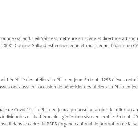
Corinne Galland. Leili Yahr est metteure en scène et directrice artistiqu
l 2008). Corinne Galland est comédienne et musicienne, titulaire du C
t bénéficié des ateliers La Philo en Jeux. En tout, 1293 élèves ont d
lasses ont aussi eu l’occasion de bénéficier des ateliers La Philo en J
ale de Covid-19, La Philo en Jeux a proposé un atelier de réflexio
s individuelles et du thème plus général du vivre ensemble. En tout, 
’inscrit dans le cadre du PSPS (organe cantonal de promotion de la san