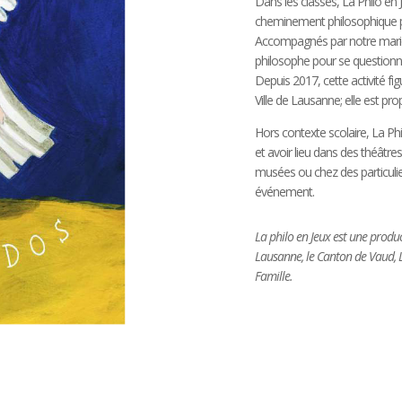
Dans les classes, La Philo en J
cheminement philosophique par
Accompagnés par notre marionn
philosophe pour se questionne
Depuis 2017, cette activité fi
Ville de Lausanne; elle est pr
Hors contexte scolaire, La Phi
et avoir lieu dans des théâtre
musées ou chez des particulie
événement.
La philo en Jeux est une produc
Lausanne, le Canton de Vaud, 
Famille.