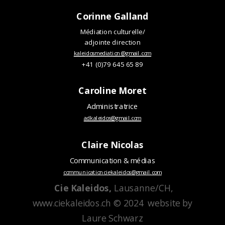
Corinne Galland
Médiation culturelle/
adjointe direction
kaleidosmediation@gmail.com
+41 (0)79 645 65 89
Caroline Moret
Administratrice
adkaleidos@gmail.com
Claire Nicolas
Communication & médias
communicationciekaleidos@gmail.com
Cie Kaleidos,
Lausanne/CH,
www.ciekaleidos.ch © 2024 website by
Laure Schwarz